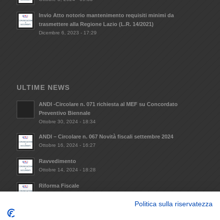
Invio Atto notorio mantenimento requisiti minimi da
trasmettere alla Regione Lazio (L.R. 14/2021)
Dicembre 6, 2023 - 17:29
ULTIME NEWS
ANDI -Circolare n. 071 richiesta al MEF su Concordato
Preventivo Biennale
Ottobre 30, 2024 - 18:34
ANDI – Circolare n. 067 Novità fiscali settembre 2024
Ottobre 16, 2024 - 16:27
Ravvedimento
Ottobre 14, 2024 - 18:28
Riforma Fiscale
Ottobre 8, 2024 - 09:33
Politica sulla riservatezza
Invio Atto notorio mantenimento requisiti minimi da
trasmettere alla Regione Lazio (L.R. 14/2021)