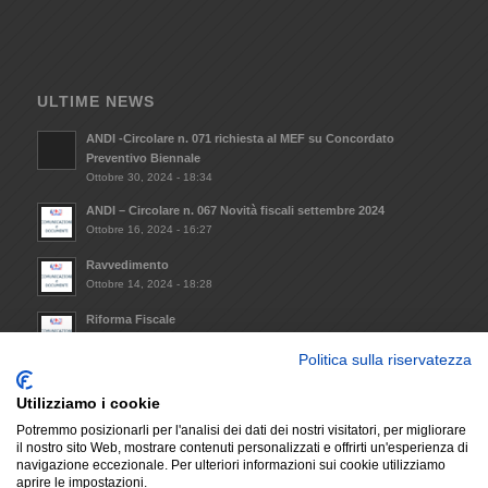
ULTIME NEWS
ANDI -Circolare n. 071 richiesta al MEF su Concordato
Preventivo Biennale
Ottobre 30, 2024 - 18:34
ANDI – Circolare n. 067 Novità fiscali settembre 2024
Ottobre 16, 2024 - 16:27
Ravvedimento
Ottobre 14, 2024 - 18:28
Riforma Fiscale
Ottobre 8, 2024 - 09:33
Politica sulla riservatezza
Invio Atto notorio mantenimento requisiti minimi da
trasmettere alla Regione Lazio (L.R. 14/2021)
Utilizziamo i cookie
Dicembre 6, 2023 - 17:29
Potremmo posizionarli per l'analisi dei dati dei nostri visitatori, per migliorare
il nostro sito Web, mostrare contenuti personalizzati e offrirti un'esperienza di
navigazione eccezionale. Per ulteriori informazioni sui cookie utilizziamo
aprire le impostazioni.