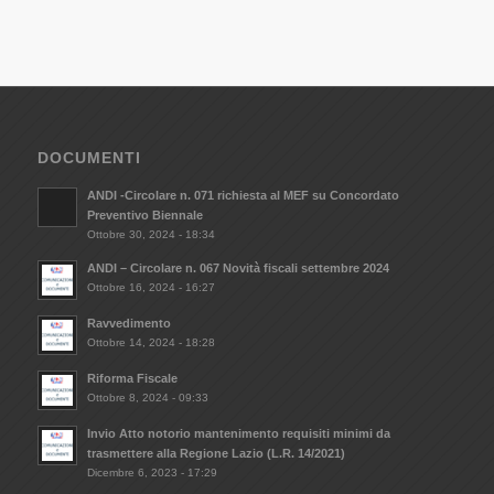
DOCUMENTI
ANDI -Circolare n. 071 richiesta al MEF su Concordato
Preventivo Biennale
Ottobre 30, 2024 - 18:34
ANDI – Circolare n. 067 Novità fiscali settembre 2024
Ottobre 16, 2024 - 16:27
Ravvedimento
Ottobre 14, 2024 - 18:28
Riforma Fiscale
Ottobre 8, 2024 - 09:33
Invio Atto notorio mantenimento requisiti minimi da
trasmettere alla Regione Lazio (L.R. 14/2021)
Dicembre 6, 2023 - 17:29