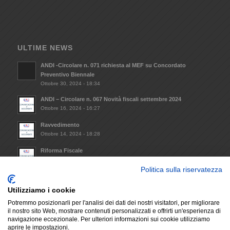
ULTIME NEWS
ANDI -Circolare n. 071 richiesta al MEF su Concordato
Preventivo Biennale
Ottobre 30, 2024 - 18:34
ANDI – Circolare n. 067 Novità fiscali settembre 2024
Ottobre 16, 2024 - 16:27
Ravvedimento
Ottobre 14, 2024 - 18:28
Riforma Fiscale
Ottobre 8, 2024 - 09:33
Politica sulla riservatezza
Invio Atto notorio mantenimento requisiti minimi da
trasmettere alla Regione Lazio (L.R. 14/2021)
Utilizziamo i cookie
Dicembre 6, 2023 - 17:29
Potremmo posizionarli per l'analisi dei dati dei nostri visitatori, per migliorare
il nostro sito Web, mostrare contenuti personalizzati e offrirti un'esperienza di
navigazione eccezionale. Per ulteriori informazioni sui cookie utilizziamo
aprire le impostazioni.