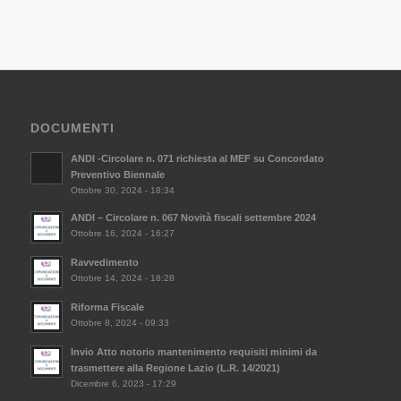
DOCUMENTI
ANDI -Circolare n. 071 richiesta al MEF su Concordato
Preventivo Biennale
Ottobre 30, 2024 - 18:34
ANDI – Circolare n. 067 Novità fiscali settembre 2024
Ottobre 16, 2024 - 16:27
Ravvedimento
Ottobre 14, 2024 - 18:28
Riforma Fiscale
Ottobre 8, 2024 - 09:33
Invio Atto notorio mantenimento requisiti minimi da
trasmettere alla Regione Lazio (L.R. 14/2021)
Dicembre 6, 2023 - 17:29