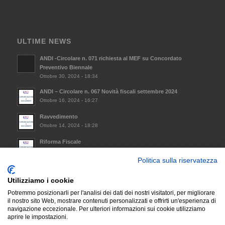
ULTIME NEWS
ANDI -Circolare n. 071 richiesta al MEF su Concordato
Preventivo Biennale
Ottobre 30, 2024 - 18:34
ANDI – Circolare n. 067 Novità fiscali settembre 2024
Ottobre 16, 2024 - 16:27
Ravvedimento
Ottobre 14, 2024 - 18:28
Riforma Fiscale
Ottobre 8, 2024 - 09:33
Politica sulla riservatezza
Invio Atto notorio mantenimento requisiti minimi da
trasmettere alla Regione Lazio (L.R. 14/2021)
Utilizziamo i cookie
Dicembre 6, 2023 - 17:29
Potremmo posizionarli per l'analisi dei dati dei nostri visitatori, per migliorare
il nostro sito Web, mostrare contenuti personalizzati e offrirti un'esperienza di
navigazione eccezionale. Per ulteriori informazioni sui cookie utilizziamo
aprire le impostazioni.