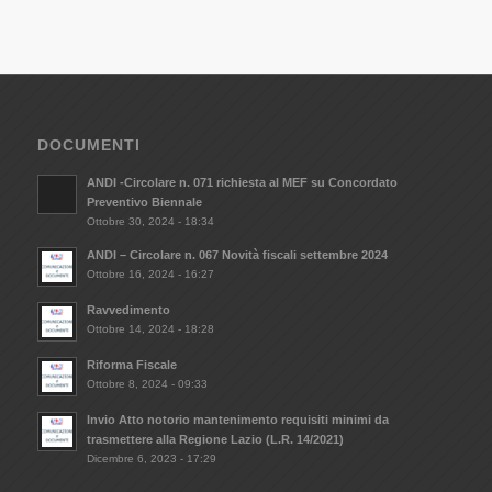
DOCUMENTI
ANDI -Circolare n. 071 richiesta al MEF su Concordato
Preventivo Biennale
Ottobre 30, 2024 - 18:34
ANDI – Circolare n. 067 Novità fiscali settembre 2024
Ottobre 16, 2024 - 16:27
Ravvedimento
Ottobre 14, 2024 - 18:28
Riforma Fiscale
Ottobre 8, 2024 - 09:33
Invio Atto notorio mantenimento requisiti minimi da
trasmettere alla Regione Lazio (L.R. 14/2021)
Dicembre 6, 2023 - 17:29