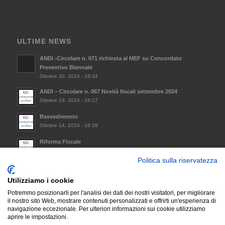
ULTIME NEWS
ANDI -Circolare n. 071 richiesta al MEF su Concordato
Preventivo Biennale
Ottobre 30, 2024 - 18:34
ANDI – Circolare n. 067 Novità fiscali settembre 2024
Ottobre 16, 2024 - 16:27
Ravvedimento
Ottobre 14, 2024 - 18:28
Riforma Fiscale
Ottobre 8, 2024 - 09:33
Politica sulla riservatezza
Invio Atto notorio mantenimento requisiti minimi da
trasmettere alla Regione Lazio (L.R. 14/2021)
Utilizziamo i cookie
Dicembre 6, 2023 - 17:29
Potremmo posizionarli per l'analisi dei dati dei nostri visitatori, per migliorare
il nostro sito Web, mostrare contenuti personalizzati e offrirti un'esperienza di
navigazione eccezionale. Per ulteriori informazioni sui cookie utilizziamo
aprire le impostazioni.