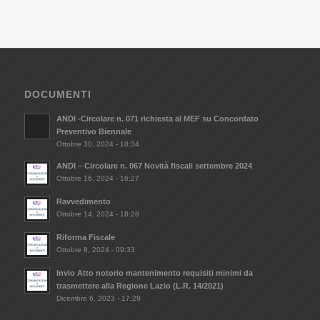
DOCUMENTI
ANDI -Circolare n. 071 richiesta al MEF su Concordato
Preventivo Biennale
Ottobre 30, 2024 - 18:34
ANDI – Circolare n. 067 Novità fiscali settembre 2024
Ottobre 16, 2024 - 16:27
Ravvedimento
Ottobre 14, 2024 - 18:28
Riforma Fiscale
Ottobre 8, 2024 - 09:33
Invio Atto notorio mantenimento requisiti minimi da
trasmettere alla Regione Lazio (L.R. 14/2021)
Dicembre 6, 2023 - 17:29