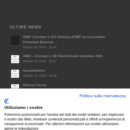
ULTIME NEWS
ANDI -Circolare n. 071 richiesta al MEF su Concordato
Preventivo Biennale
Ottobre 30, 2024 - 18:34
ANDI – Circolare n. 067 Novità fiscali settembre 2024
Ottobre 16, 2024 - 16:27
Ravvedimento
Ottobre 14, 2024 - 18:28
Riforma Fiscale
Ottobre 8, 2024 - 09:33
Politica sulla riservatezza
Invio Atto notorio mantenimento requisiti minimi da
trasmettere alla Regione Lazio (L.R. 14/2021)
Utilizziamo i cookie
Dicembre 6, 2023 - 17:29
Potremmo posizionarli per l'analisi dei dati dei nostri visitatori, per migliorare
il nostro sito Web, mostrare contenuti personalizzati e offrirti un'esperienza di
navigazione eccezionale. Per ulteriori informazioni sui cookie utilizziamo
aprire le impostazioni.