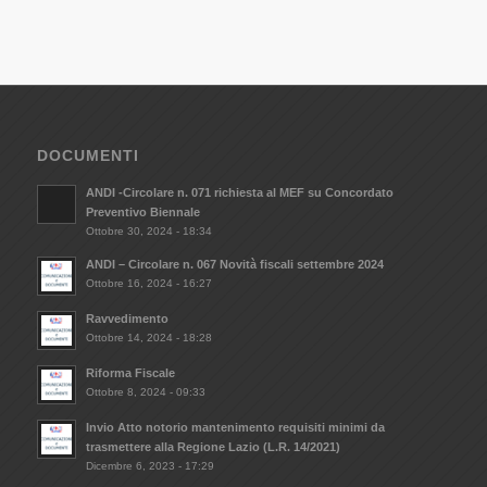
DOCUMENTI
ANDI -Circolare n. 071 richiesta al MEF su Concordato
Preventivo Biennale
Ottobre 30, 2024 - 18:34
ANDI – Circolare n. 067 Novità fiscali settembre 2024
Ottobre 16, 2024 - 16:27
Ravvedimento
Ottobre 14, 2024 - 18:28
Riforma Fiscale
Ottobre 8, 2024 - 09:33
Invio Atto notorio mantenimento requisiti minimi da
trasmettere alla Regione Lazio (L.R. 14/2021)
Dicembre 6, 2023 - 17:29