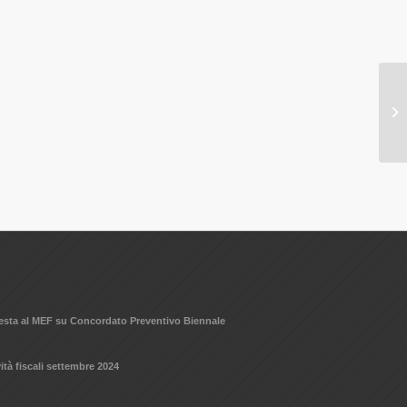
hiesta al MEF su Concordato Preventivo Biennale
ità fiscali settembre 2024