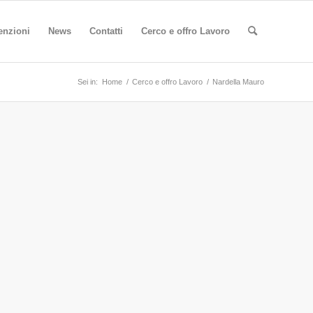
enzioni
News
Contatti
Cerco e offro Lavoro
Sei in:
Home
/
Cerco e offro Lavoro
/
Nardella Mauro