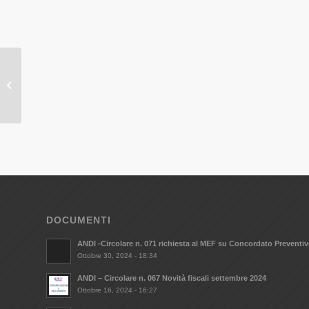
Nader Dany Antoine
DOCUMENTI
ANDI -Circolare n. 071 richiesta al MEF su Concordato Preventi
Ottobre 30, 2024 - 18:34
ANDI – Circolare n. 067 Novità fiscali settembre 2024
Ottobre 16, 2024 - 16:27