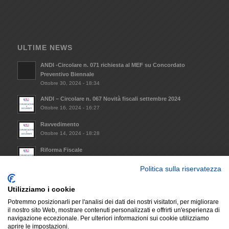
ULTIME NEWS
ANDI -Circolare n. 071 richiesta al MEF su Concordato
Preventivo Biennale
Ottobre 30, 2024 - 18:34
ANDI – Circolare n. 067 Novità fiscali settembre 2024
Ottobre 16, 2024 - 16:27
Ravvedimento
Ottobre 14, 2024 - 18:28
Riforma Fiscale
Ottobre 8, 2024 - 09:33
Politica sulla riservatezza
Invio Atto notorio mantenimento requisiti minimi da
trasmettere alla Regione Lazio (L.R. 14/2021)
Utilizziamo i cookie
Dicembre 6, 2023 - 17:29
Potremmo posizionarli per l'analisi dei dati dei nostri visitatori, per migliorare
il nostro sito Web, mostrare contenuti personalizzati e offrirti un'esperienza di
navigazione eccezionale. Per ulteriori informazioni sui cookie utilizziamo
aprire le impostazioni.