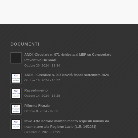
DOCUMENTI
ANDI -Circolare n. 071 richiesta al MEF su Concordato
Preventivo Biennale
Ottobre 30, 2024 - 18:34
ANDI – Circolare n. 067 Novità fiscali settembre 2024
Ottobre 16, 2024 - 16:27
Ravvedimento
Ottobre 14, 2024 - 18:28
Riforma Fiscale
Ottobre 8, 2024 - 09:33
Invio Atto notorio mantenimento requisiti minimi da
trasmettere alla Regione Lazio (L.R. 14/2021)
Dicembre 6, 2023 - 17:29