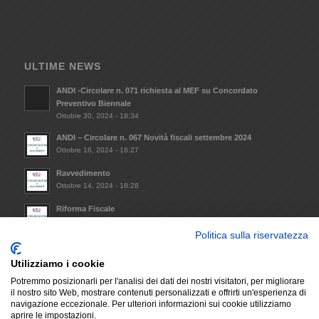
ULTIME NEWS
ANDI -Circolare n. 071 richiesta al MEF su Concordato
Preventivo Biennale
Ottobre 30, 2024 - 18:34
ANDI – Circolare n. 067 Novità fiscali settembre 2024
Ottobre 16, 2024 - 16:27
Ravvedimento
Ottobre 14, 2024 - 18:28
Riforma Fiscale
Ottobre 8, 2024 - 09:33
Politica sulla riservatezza
Invio Atto notorio mantenimento requisiti minimi da
trasmettere alla Regione Lazio (L.R. 14/2021)
Utilizziamo i cookie
Dicembre 6, 2023 - 17:29
Potremmo posizionarli per l'analisi dei dati dei nostri visitatori, per migliorare
il nostro sito Web, mostrare contenuti personalizzati e offrirti un'esperienza di
navigazione eccezionale. Per ulteriori informazioni sui cookie utilizziamo
aprire le impostazioni.