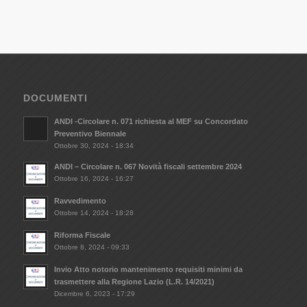
DOCUMENTI
ANDI -Circolare n. 071 richiesta al MEF su Concordato
Preventivo Biennale
Ottobre 30, 2024 - 18:34
ANDI – Circolare n. 067 Novità fiscali settembre 2024
Ottobre 16, 2024 - 16:27
Ravvedimento
Ottobre 14, 2024 - 18:28
Riforma Fiscale
Ottobre 8, 2024 - 09:33
Invio Atto notorio mantenimento requisiti minimi da
trasmettere alla Regione Lazio (L.R. 14/2021)
Dicembre 6, 2023 - 17:29