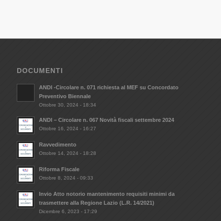
DOCUMENTI
ANDI -Circolare n. 071 richiesta al MEF su Concordato
Preventivo Biennale
Ottobre 30, 2024 - 18:34
ANDI – Circolare n. 067 Novità fiscali settembre 2024
Ottobre 16, 2024 - 16:27
Ravvedimento
Ottobre 14, 2024 - 18:28
Riforma Fiscale
Ottobre 8, 2024 - 09:33
Invio Atto notorio mantenimento requisiti minimi da
trasmettere alla Regione Lazio (L.R. 14/2021)
Dicembre 6, 2023 - 17:29