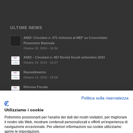
ULTIME NEWS
ANDI -Circolare n. 071 richiesta al MEF su Concordato
Preventivo Biennale
Ottobre 30, 2024 - 18:34
ANDI – Circolare n. 067 Novità fiscali settembre 2024
Ottobre 16, 2024 - 16:27
Ravvedimento
Ottobre 14, 2024 - 18:28
Riforma Fiscale
Ottobre 8, 2024 - 09:33
Politica sulla riservatezza
Invio Atto notorio mantenimento requisiti minimi da
trasmettere alla Regione Lazio (L.R. 14/2021)
Utilizziamo i cookie
Dicembre 6, 2023 - 17:29
Potremmo posizionarli per l'analisi dei dati dei nostri visitatori, per migliorare
il nostro sito Web, mostrare contenuti personalizzati e offrirti un'esperienza di
navigazione eccezionale. Per ulteriori informazioni sui cookie utilizziamo
aprire le impostazioni.