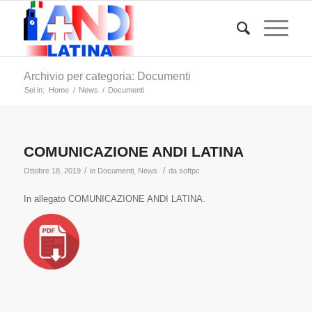
Archivio per categoria: Documenti
Sei in:
Home
/
News
/
Documenti
COMUNICAZIONE ANDI LATINA
/
/
Ottobre 18, 2019
in
Documenti
,
News
da
softpc
In allegato COMUNICAZIONE ANDI LATINA.