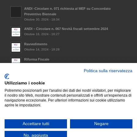
ANDI -Circolare n. 071 richiesta al MEF su Concordato
Preventivo Biennale
Ottobre 30, 2024 - 18:34
ANDI – Circolare n. 067 Novità fiscali settembre 2024
Ottobre 16, 2024 - 16:27
Ravvedimento
Ottobre 14, 2024 - 18:28
Riforma Fiscale
Ottobre 8, 2024 - 09:33
Politica sulla riservatezza
Invio Atto notorio mantenimento requisiti minimi da
trasmettere alla Regione Lazio (L.R. 14/2021)
Utilizziamo i cookie
Dicembre 6, 2023 - 17:29
Potremmo posizionarli per l'analisi dei dati dei nostri visitatori, per migliorare
il nostro sito Web, mostrare contenuti personalizzati e offrirti un'esperienza di
navigazione eccezionale. Per ulteriori informazioni sui cookie utilizziamo
aprire le impostazioni.
© Copyright - A.N.D.I. SEZIONE PROVINCIALE DI LATINA | P.IVA: P.IVA
Accettare tutti
Negare
02722230592 |
Development We Blink Design
-
Enfold WordPress Theme by
Kriesi
No, aggiusta