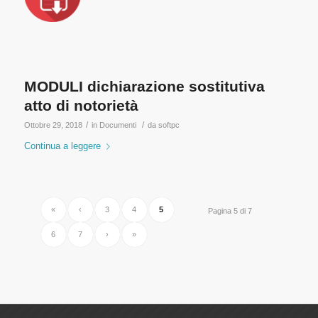
MODULI dichiarazione sostitutiva
atto di notorietà
/
/
Ottobre 29, 2018
in
Documenti
da
softpc
Continua a leggere
«
‹
3
4
5
Pagina 5 di 7
6
7
›
»