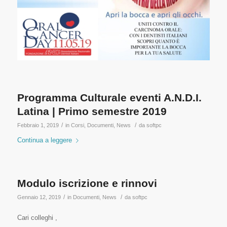
Programma Culturale eventi A.N.D.I.
Latina | Primo semestre 2019
/
/
Febbraio 1, 2019
in
Corsi
,
Documenti
,
News
da
softpc
Continua a leggere
Modulo iscrizione e rinnovi
/
/
Gennaio 12, 2019
in
Documenti
,
News
da
softpc
Cari colleghi ,