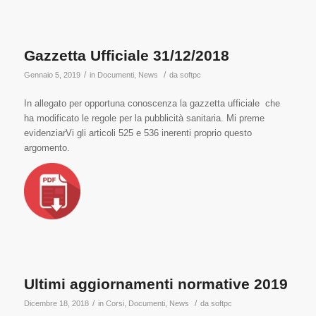
Gazzetta Ufficiale 31/12/2018
/
/
Gennaio 5, 2019
in
Documenti
,
News
da
softpc
In allegato per opportuna conoscenza la gazzetta ufficiale che
ha modificato le regole per la pubblicità sanitaria. Mi preme
evidenziarVi gli articoli 525 e 536 inerenti proprio questo
argomento.
Ultimi aggiornamenti normative 2019
/
/
Dicembre 18, 2018
in
Corsi
,
Documenti
,
News
da
softpc