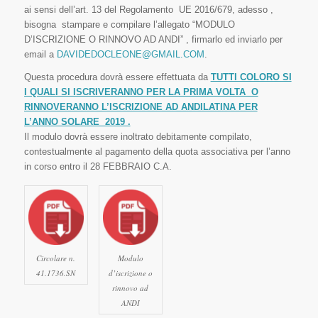
ai sensi dell’art. 13 del Regolamento UE 2016/679, adesso ,
bisogna stampare e compilare l’allegato “MODULO
D’ISCRIZIONE O RINNOVO AD ANDI” , firmarlo ed inviarlo per
email a
DAVIDEDOCLEONE@GMAIL.COM
.
Questa procedura dovrà essere effettuata da
TUTTI COLORO SI
I QUALI SI ISCRIVERANNO PER LA PRIMA VOLTA O
RINNOVERANNO L’ISCRIZIONE AD ANDILATINA PER
L’ANNO SOLARE 2019 .
Il modulo dovrà essere inoltrato debitamente compilato,
contestualmente al pagamento della quota associativa per l’anno
in corso entro il 28 FEBBRAIO C.A.
Circolare n.
Modulo
41.1736.SN
d’iscrizione o
rinnovo ad
ANDI