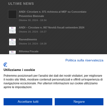
ULTIME NEWS
ANDI -Circolare n. 071 richiesta al MEF su Concordato
Preventivo Biennale
Ottobre 30, 2024 - 18:34
ANDI – Circolare n. 067 Novità fiscali settembre 2024
Ottobre 16, 2024 - 16:27
Ravvedimento
Ottobre 14, 2024 - 18:28
Riforma Fiscale
Ottobre 8, 2024 - 09:33
Politica sulla riservatezza
Invio Atto notorio mantenimento requisiti minimi da
trasmettere alla Regione Lazio (L.R. 14/2021)
Utilizziamo i cookie
Dicembre 6, 2023 - 17:29
Potremmo posizionarli per l'analisi dei dati dei nostri visitatori, per migliorare
il nostro sito Web, mostrare contenuti personalizzati e offrirti un'esperienza di
navigazione eccezionale. Per ulteriori informazioni sui cookie utilizziamo
aprire le impostazioni.
© Copyright - A.N.D.I. SEZIONE PROVINCIALE DI LATINA | P.IVA: P.IVA
Accettare tutti
Negare
02722230592 |
Development We Blink Design
-
Enfold WordPress Theme by