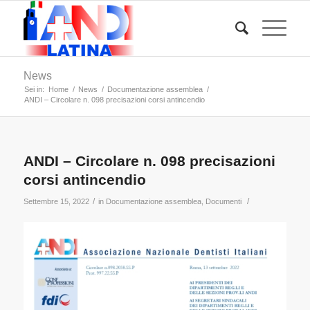
News
Sei in:
Home
/
News
/
Documentazione assemblea
/
ANDI – Circolare n. 098 precisazioni corsi antincendio
ANDI – Circolare n. 098 precisazioni
corsi antincendio
/
/
Settembre 15, 2022
in
Documentazione assemblea
,
Documenti