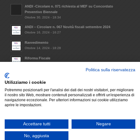
ANDI -Circolare n. 071 richiesta al MEF su Concordato
Preventivo Biennale
Ottobre 30, 2024 - 18:34
ANDI – Circolare n. 067 Novità fiscali settembre 2024
Ottobre 16, 2024 - 16:27
Ravvedimento
Ottobre 14, 2024 - 18:28
Riforma Fiscale
Ottobre 8, 2024 - 09:33
Politica sulla riservatezza
Invio Atto notorio mantenimento requisiti minimi da
trasmettere alla Regione Lazio (L.R. 14/2021)
Utilizziamo i cookie
Dicembre 6, 2023 - 17:29
Potremmo posizionarli per l'analisi dei dati dei nostri visitatori, per migliorare
il nostro sito Web, mostrare contenuti personalizzati e offrirti un'esperienza di
navigazione eccezionale. Per ulteriori informazioni sui cookie utilizziamo
aprire le impostazioni.
© Copyright - A.N.D.I. SEZIONE PROVINCIALE DI LATINA | P.IVA: P.IVA
Accettare tutti
Negare
02722230592 |
Development We Blink Design
-
Enfold WordPress Theme by
Kriesi
No, aggiusta