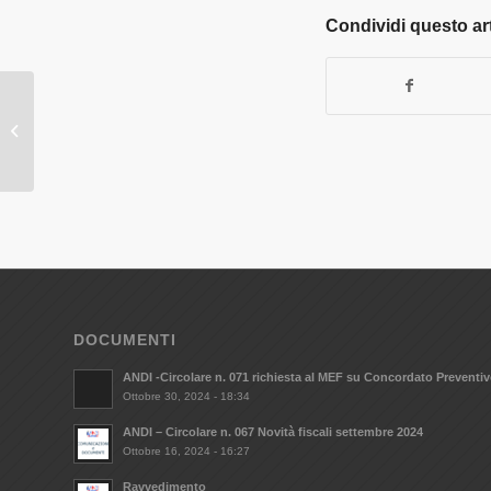
Condividi questo ar
ANDI – Novità fiscali
DOCUMENTI
ANDI -Circolare n. 071 richiesta al MEF su Concordato Preventi
Ottobre 30, 2024 - 18:34
ANDI – Circolare n. 067 Novità fiscali settembre 2024
Ottobre 16, 2024 - 16:27
Ravvedimento