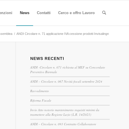
enzioni
News
Contatti
Cerco e offro Lavoro
ssemblea
/
ANDI Circolare n. 71 applicazione IVA cessione prodotti Invisalingn
NEWS RECENTI
ANDI -Circolare n. 071 richiesta al MEF su Concordato
Preventivo Biennale
ANDI – Circolare n. 067 Novità fiscali settembre 2024
Ravvedimento
Riforma Fiscale
Invio Atto notorio mantenimento requisiti minimi da
trasmettere alla Regione Lazio (L.R. 14/2021)
ANDI – Circolare n. 093 Contratto Collaboratore