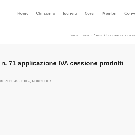
Home
Chi siamo
Iscriviti
Corsi
Membri
Conv
Sei in:
Home
/
News
/
Documentazione a
 n. 71 applicazione IVA cessione prodotti
/
ntazione assemblea
,
Documenti