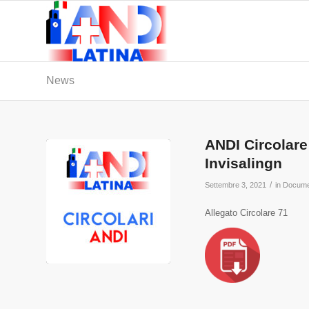
News
ANDI Circolare
Invisalingn
/
Settembre 3, 2021
in
Docume
Allegato Circolare 71