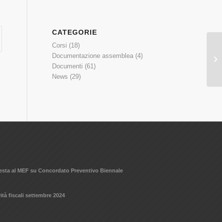
CATEGORIE
Corsi
(18)
Documentazione assemblea
(4)
Documenti
(61)
News
(29)
hiesta al MEF su Concordato Preventivo Biennale
ità fiscali settembre 2024