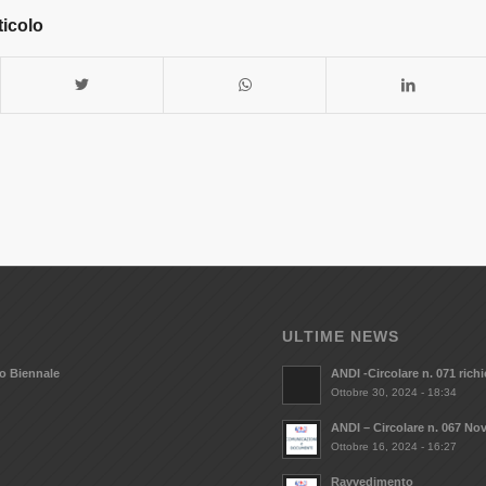
ticolo
ULTIME NEWS
vo Biennale
ANDI -Circolare n. 071 ric
Ottobre 30, 2024 - 18:34
ANDI – Circolare n. 067 Nov
Ottobre 16, 2024 - 16:27
Ravvedimento