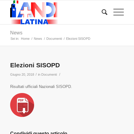
News
Sei in:
Home
/
News
/
Documenti
/
Elezioni SISOPD
Elezioni SISOPD
/
/
Giugno 20, 2018
in
Documenti
Risultati ufficiali Nazionali SISOPD.
Condividi questo articolo