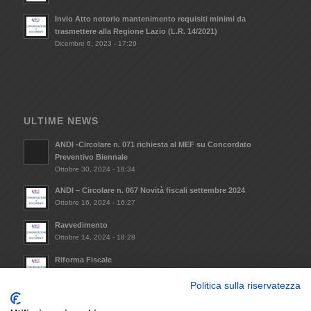
Invio Atto notorio mantenimento requisiti minimi da
trasmettere alla Regione Lazio (L.R. 14/2021)
Dicembre 6, 2023 - 17:29
ULTIME NEWS
ANDI -Circolare n. 071 richiesta al MEF su Concordato
Preventivo Biennale
Ottobre 30, 2024 - 18:34
ANDI – Circolare n. 067 Novità fiscali settembre 2024
Ottobre 16, 2024 - 16:27
Ravvedimento
Ottobre 14, 2024 - 18:28
Riforma Fiscale
Ottobre 8, 2024 - 09:33
Politica sulla riservatezza
Invio Atto notorio mantenimento requisiti minimi da
trasmettere alla Regione Lazio (L.R. 14/2021)