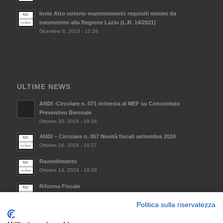
Invio Atto notorio mantenimento requisiti minimi da
trasmettere alla Regione Lazio (L.R. 14/2021)
Dicembre 6, 2023 - 17:29
ULTIME NEWS
ANDI -Circolare n. 071 richiesta al MEF su Concordato
Preventivo Biennale
Ottobre 30, 2024 - 18:34
ANDI – Circolare n. 067 Novità fiscali settembre 2024
Ottobre 16, 2024 - 16:27
Ravvedimento
Ottobre 14, 2024 - 18:28
Riforma Fiscale
Ottobre 8, 2024 - 09:33
Politica sulla riservatezza
Invio Atto notorio mantenimento requisiti minimi da
trasmettere alla Regione Lazio (L.R. 14/2021)