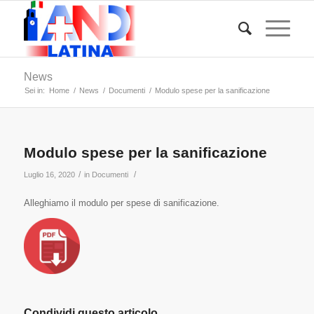
News
Sei in:
Home
/
News
/
Documenti
/
Modulo spese per la sanificazione
Modulo spese per la sanificazione
/
/
Luglio 16, 2020
in
Documenti
Alleghiamo il modulo per spese di sanificazione.
Condividi questo articolo