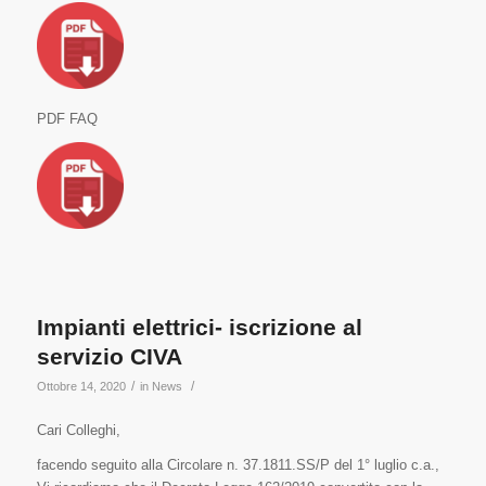
PDF FAQ
Impianti elettrici- iscrizione al
servizio CIVA
/
/
Ottobre 14, 2020
in
News
Cari Colleghi,
facendo seguito alla Circolare n. 37.1811.SS/P del 1° luglio c.a.,