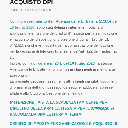
ACQUISTO DPI
/
/
Luglio 24, 2020
in
Documenti
Con il
provvedimento dell’Agenzia delle Entrate n. 259854 del
10 luglio 2020
, sono stati definiti i criteri e le modalità di
applicazione e fruizione del credito d’imposta per
la sanificazione
e l’acquisto dei dispositivi di protezione
di cui all’ 125 del DL
34/2020, nonché le modalità per la comunicazione dell’opzione
per la cessione di tale credito ai sensi dell’art. 122 del medesimo
DL.
Inoltre, con la
circolare n. 20/E del 10 luglio 2020
, la stessa
Agenzia delle Entrate ha fornito i primi chiarimenti in merito a tali
agevolazioni.
La presente circolare riassume i tratti salienti dei citati documenti
di prassi e si dettano i passaggi da seguire laddove si volesse
affidare allo Studio la Gestione della Pratica.
!ATTENZIONE!
: VISTA LA SCADENZA IMMINENTE PER
L’INOLTRO DELLA PRATICA FISSATA PER IL
07/09/2020
SI
RACCOMANDA UNA LETTURA ATTENTA
CREDITO DI IMPOSTA PER SANIFICAZIONE E ACQUISTO DI