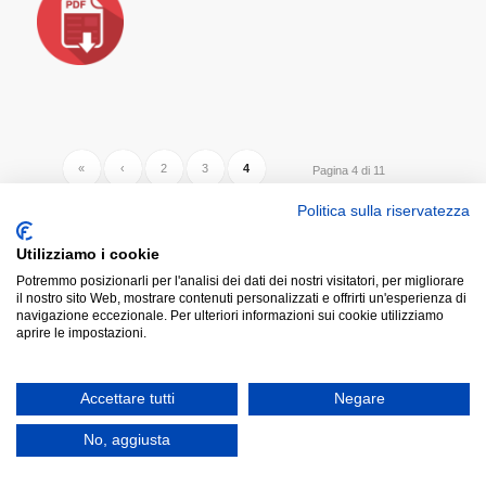
«
‹
2
3
4
Pagina 4 di 11
5
6
›
»
Politica sulla riservatezza
Utilizziamo i cookie
Potremmo posizionarli per l'analisi dei dati dei nostri visitatori, per migliorare
il nostro sito Web, mostrare contenuti personalizzati e offrirti un'esperienza di
navigazione eccezionale. Per ulteriori informazioni sui cookie utilizziamo
aprire le impostazioni.
DOCUMENTI
Accettare tutti
Negare
ANDI -Circolare n. 071 richiesta al MEF su Concordato
No, aggiusta
Preventivo Biennale
Ottobre 30, 2024 - 18:34