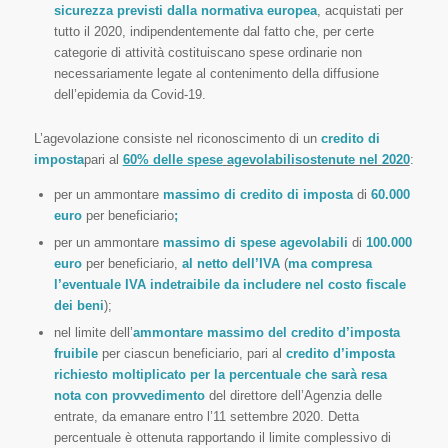
sicurezza previsti dalla normativa europea
, acquistati per
tutto il 2020, indipendentemente dal fatto che, per certe
categorie di attività costituiscano spese ordinarie non
necessariamente legate al contenimento della diffusione
dell’epidemia da Covid-19.
L’agevolazione consiste nel riconoscimento di un
credito di
imposta
pari al
60% delle spese
agevolabili
sostenute nel 2020
:
per un ammontare
massimo di credito di imposta
di
60.000
euro
per beneficiario
;
per un ammontare
massimo di spese agevolabili
di
100.000
euro
per beneficiario,
al netto dell’IVA
(
ma compresa
l’eventuale IVA indetraibile da includere nel costo fiscale
dei beni
);
nel limite dell’
ammontare massimo del credito d’imposta
fruibile
per ciascun beneficiario, pari al
credito d’imposta
richiesto moltiplicato per la percentuale che sarà resa
nota con provvedimento
del direttore dell’Agenzia delle
entrate, da emanare entro l’11 settembre 2020. Detta
percentuale è ottenuta rapportando il limite complessivo di