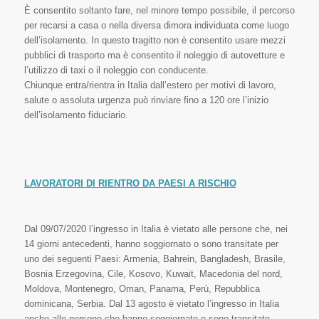
È consentito soltanto fare, nel minore tempo possibile, il percorso
per recarsi a casa o nella diversa dimora individuata come luogo
dell’isolamento. In questo tragitto non è consentito usare mezzi
pubblici di trasporto ma è consentito il noleggio di autovetture e
l’utilizzo di taxi o il noleggio con conducente.
Chiunque entra/rientra in Italia dall’estero per motivi di lavoro,
salute o assoluta urgenza può rinviare fino a 120 ore l’inizio
dell’isolamento fiduciario.
LAVORATORI DI RIENTRO DA PAESI A RISCHIO
Dal 09/07/2020 l’ingresso in Italia è vietato alle persone che, nei
14 giorni antecedenti, hanno soggiornato o sono transitate per
uno dei seguenti Paesi: Armenia, Bahrein, Bangladesh, Brasile,
Bosnia Erzegovina, Cile, Kosovo, Kuwait, Macedonia del nord,
Moldova, Montenegro, Oman, Panama, Perù, Repubblica
dominicana, Serbia. Dal 13 agosto è vietato l’ingresso in Italia
anche alle persone che hanno soggiornato o sono transitate