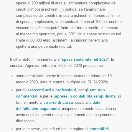
spesa di 200 milioni di euro all’ammontare complessivo dei
crediti d’imposta richiesti (in pratica, se l’ammontare
complessivo dei crediti d’imposta richiesti è inferiore al limite
di spesa complessivo, la percentuale è pari al 100 per cento e
ciascun beneficiario potrà fruire dell’intero credito di imposta
al medesimo spettante, pari al 60% delle spese sostenute nel
limite di 60.000 euro; altrimenti, a ciascun beneficiario
spetterà una percentuale ridotta).
Inoltre, dato il riferimento alle “
spese sostenute nel 2020
”, la
circolare Agenzia Entrate n. 20/E del 2020 precisa che:
sono ammissibili anche le spese sostenute prima del 19
maggio 2020, data di entrata in vigore del DL 34/2020;
per gli
esercenti arti e professioni
, per gli
enti non
commerciali
e per le
imprese in contabilità semplificata
, si
fa riferimento al
criterio di cassa
, ossia alla
data
dell’effettivo pagamento
, indipendentemente dalla data di
avvio degli interventi e degli investimenti cui i pagamenti si
riferiscono;
per le imprese, società ed enti in regime di
contabilità