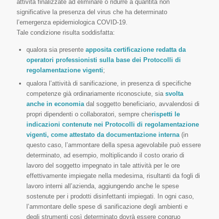
attività finalizzate ad eliminare o ridurre a quantità non
significative la presenza del virus che ha determinato
l’emergenza epidemiologica COVID-19.
Tale condizione risulta soddisfatta:
qualora sia presente
apposita certificazione redatta da
operatori professionisti sulla base dei Protocolli di
regolamentazione vigenti
;
qualora l’attività di sanificazione, in presenza di specifiche
competenze già ordinariamente riconosciute, sia
svolta
anche in economia
dal soggetto beneficiario, avvalendosi di
propri dipendenti o collaboratori, sempre che
rispetti le
indicazioni contenute nei Protocolli di regolamentazione
vigenti, come attestato da documentazione interna
(in
questo caso, l’ammontare della spesa agevolabile può essere
determinato, ad esempio, moltiplicando il costo orario di
lavoro del soggetto impegnato in tale attività per le ore
effettivamente impiegate nella medesima, risultanti da fogli di
lavoro interni all’azienda, aggiungendo anche le spese
sostenute per i prodotti disinfettanti impiegati. In ogni caso,
l’ammontare delle spese di sanificazione degli ambienti e
degli strumenti così determinato dovrà essere congruo