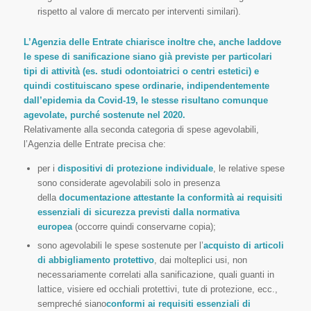
rispetto al valore di mercato per interventi similari).
L’Agenzia delle Entrate chiarisce inoltre che, anche laddove
le spese di sanificazione siano già previste per particolari
tipi di attività (es. studi odontoiatrici o centri estetici) e
quindi costituiscano spese ordinarie, indipendentemente
dall’epidemia da Covid-19, le stesse risultano comunque
agevolate, purché sostenute nel 2020.
Relativamente alla seconda categoria di spese agevolabili,
l’Agenzia delle Entrate precisa che:
per i
dispositivi di protezione individuale
, le relative spese
sono considerate agevolabili solo in presenza
della
documentazione attestante la conformità ai requisiti
essenziali di sicurezza previsti dalla normativa
europea
(occorre quindi conservarne copia);
sono agevolabili le spese sostenute per l’
acquisto di articoli
di abbigliamento protettivo
, dai molteplici usi, non
necessariamente correlati alla sanificazione, quali guanti in
lattice, visiere ed occhiali protettivi, tute di protezione, ecc.,
sempreché siano
conformi ai requisiti essenziali di