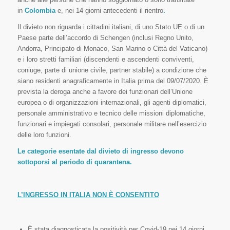
in
Colombia
e, nei 14 giorni antecedenti il rientro
.
Il divieto non riguarda i cittadini italiani, di uno Stato UE o di un
Paese parte dell’accordo di Schengen (inclusi Regno Unito,
Andorra, Principato di Monaco, San Marino o Città del Vaticano)
e i loro stretti familiari (discendenti e ascendenti conviventi,
coniuge, parte di unione civile, partner stabile) a condizione che
siano residenti anagraficamente in Italia prima del 09/07/2020. È
prevista la deroga anche a favore dei funzionari dell’Unione
europea o di organizzazioni internazionali, gli agenti diplomatici,
personale amministrativo e tecnico delle missioni diplomatiche,
funzionari e impiegati consolari, personale militare nell’esercizio
delle loro funzioni.
Le categorie esentate dal divieto di ingresso devono
sottoporsi al periodo di quarantena.
L’INGRESSO IN ITALIA NON È CONSENTITO
È stata diagnosticata la positività per Covid-19 nei 14 giorni