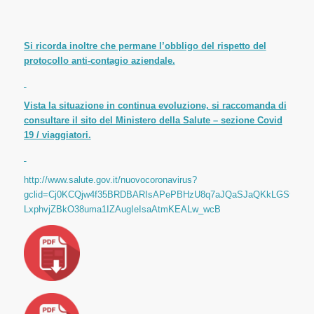
Si ricorda inoltre che permane l’obbligo del rispetto del
protocollo anti-contagio aziendale.
Vista la situazione in continua evoluzione, si raccomanda di
consultare il sito del Ministero della Salute – sezione Covid
19 / viaggiatori.
http://www.salute.gov.it/nuovocoronavirus?
gclid=Cj0KCQjw4f35BRDBARIsAPePBHzU8q7aJQaSJaQKkLGStiFyS
LxphvjZBkO38uma1IZAugIeIsaAtmKEALw_wcB