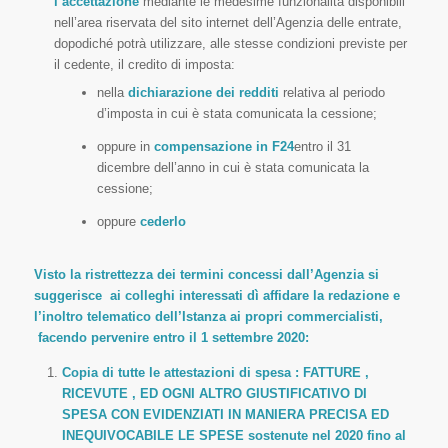
l’accettazione
mediante le medesime funzionalità disponibili
nell’area riservata del sito internet dell’Agenzia delle entrate,
dopodiché potrà utilizzare, alle stesse condizioni previste per
il cedente, il credito di imposta:
nella
dichiarazione dei redditi
relativa al periodo
d’imposta in cui è stata comunicata la cessione;
oppure in
compensazione in F24
entro il 31
dicembre dell’anno in cui è stata comunicata la
cessione;
oppure
cederlo
Visto la ristrettezza dei termini concessi dall’Agenzia si
suggerisce ai colleghi interessati dì affidare la redazione e
l’inoltro telematico dell’Istanza ai propri commercialisti,
facendo pervenire entro il 1 settembre 2020:
Copia di tutte le attestazioni di spesa : FATTURE ,
RICEVUTE , ED OGNI ALTRO GIUSTIFICATIVO DI
SPESA CON EVIDENZIATI IN MANIERA PRECISA ED
INEQUIVOCABILE LE SPESE sostenute nel 2020 fino al