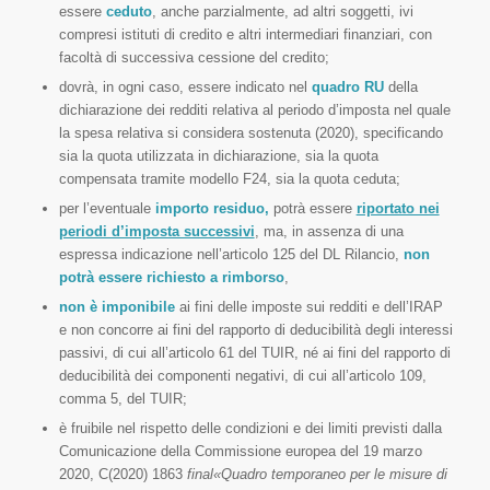
essere
ceduto
, anche parzialmente, ad altri soggetti, ivi
compresi istituti di credito e altri intermediari finanziari, con
facoltà di successiva cessione del credito;
dovrà, in ogni caso, essere indicato nel
quadro RU
della
dichiarazione dei redditi relativa al periodo d’imposta nel quale
la spesa relativa si considera sostenuta (2020), specificando
sia la quota utilizzata in dichiarazione, sia la quota
compensata tramite modello F24, sia la quota ceduta;
per l’eventuale
importo residuo,
potrà essere
riportato nei
periodi d’imposta successivi
, ma, in assenza di una
espressa indicazione nell’articolo 125 del DL Rilancio,
non
potrà essere richiesto a rimborso
,
non è imponibile
ai fini delle imposte sui redditi e dell’IRAP
e non concorre ai fini del rapporto di deducibilità degli interessi
passivi, di cui all’articolo 61 del TUIR, né ai fini del rapporto di
deducibilità dei componenti negativi, di cui all’articolo 109,
comma 5, del TUIR;
è fruibile nel rispetto delle condizioni e dei limiti previsti dalla
Comunicazione della Commissione europea del 19 marzo
2020, C(2020) 1863
final
«Quadro temporaneo per le misure di