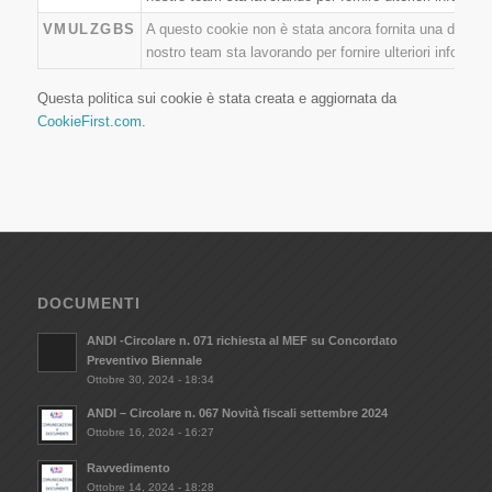
VMULZGBS
A questo cookie non è stata ancora fornita una descrizi
nostro team sta lavorando per fornire ulteriori informazi
Questa politica sui cookie è stata creata e aggiornata da
CookieFirst.com
.
DOCUMENTI
ANDI -Circolare n. 071 richiesta al MEF su Concordato
Preventivo Biennale
Ottobre 30, 2024 - 18:34
ANDI – Circolare n. 067 Novità fiscali settembre 2024
Ottobre 16, 2024 - 16:27
Ravvedimento
Ottobre 14, 2024 - 18:28