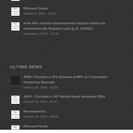
Riforma Fiscale
Ottobre 8, 2024 - 09:33
Invio Atto notorio mantenimento requisiti minimi da
trasmettere alla Regione Lazio (L.R. 14/2021)
Dicembre 6, 2023 - 17:29
ULTIME NEWS
ANDI -Circolare n. 071 richiesta al MEF su Concordato
Preventivo Biennale
Ottobre 30, 2024 - 18:34
ANDI – Circolare n. 067 Novità fiscali settembre 2024
Ottobre 16, 2024 - 16:27
Ravvedimento
Ottobre 14, 2024 - 18:28
Riforma Fiscale
Ottobre 8, 2024 - 09:33