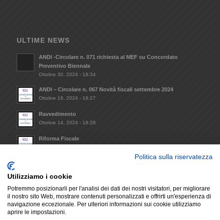
ULTIME NEWS
ANDI -Circolare n. 071 richiesta al MEF su Concordato
Preventivo Biennale
Ottobre 30, 2024 - 18:34
ANDI – Circolare n. 067 Novità fiscali settembre 2024
Ottobre 16, 2024 - 16:27
Ravvedimento
Ottobre 14, 2024 - 18:28
Riforma Fiscale
Ottobre 8, 2024 - 09:33
Politica sulla riservatezza
Invio Atto notorio mantenimento requisiti minimi da
trasmettere alla Regione Lazio (L.R. 14/2021)
Utilizziamo i cookie
Dicembre 6, 2023 - 17:29
Potremmo posizionarli per l'analisi dei dati dei nostri visitatori, per migliorare
il nostro sito Web, mostrare contenuti personalizzati e offrirti un'esperienza di
navigazione eccezionale. Per ulteriori informazioni sui cookie utilizziamo
aprire le impostazioni.