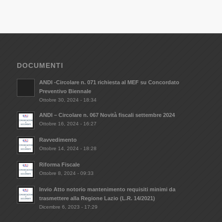
DOCUMENTI
ANDI -Circolare n. 071 richiesta al MEF su Concordato
Preventivo Biennale
Ottobre 30, 2024 - 18:34
ANDI – Circolare n. 067 Novità fiscali settembre 2024
Ottobre 16, 2024 - 16:27
Ravvedimento
Ottobre 14, 2024 - 18:28
Riforma Fiscale
Ottobre 8, 2024 - 09:33
Invio Atto notorio mantenimento requisiti minimi da
trasmettere alla Regione Lazio (L.R. 14/2021)
Dicembre 6, 2023 - 17:29