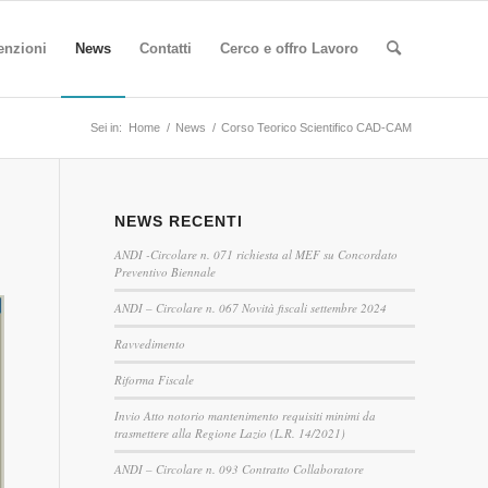
enzioni
News
Contatti
Cerco e offro Lavoro
Sei in:
Home
/
News
/
Corso Teorico Scientifico CAD-CAM
NEWS RECENTI
ANDI -Circolare n. 071 richiesta al MEF su Concordato
Preventivo Biennale
ANDI – Circolare n. 067 Novità fiscali settembre 2024
Ravvedimento
Riforma Fiscale
Invio Atto notorio mantenimento requisiti minimi da
trasmettere alla Regione Lazio (L.R. 14/2021)
ANDI – Circolare n. 093 Contratto Collaboratore