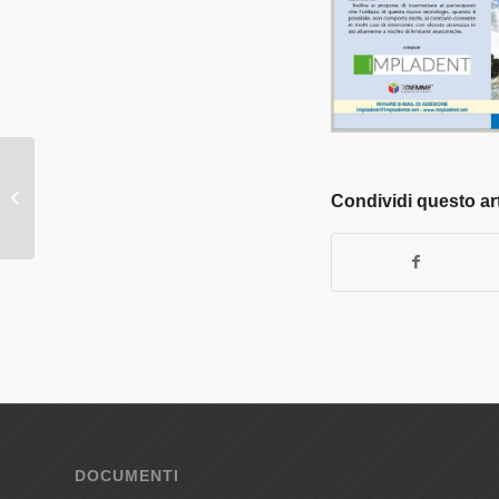
Programma definitivo
Congresso Nazionale
Condividi questo ar
ANDI Young 10-11
giugno 2016,
Giovinazzo,...
DOCUMENTI