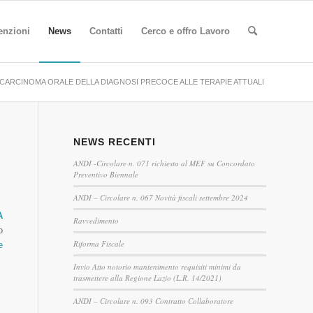
enzioni
News
Contatti
Cerco e offro Lavoro
 CARCINOMA ORALE DELLA DIAGNOSI PRECOCE ALLE TERAPIE ATTUALI
NEWS RECENTI
ANDI -Circolare n. 071 richiesta al MEF su Concordato
Preventivo Biennale
ANDI – Circolare n. 067 Novità fiscali settembre 2024
A
Ravvedimento
o
Riforma Fiscale
e
Invio Atto notorio mantenimento requisiti minimi da
trasmettere alla Regione Lazio (L.R. 14/2021)
ANDI – Circolare n. 093 Contratto Collaboratore