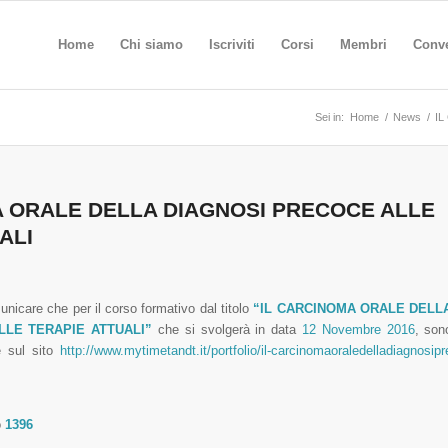
Home
Chi siamo
Iscriviti
Corsi
Membri
Conv
Sei in:
Home
/
News
/
IL
A ORALE DELLA DIAGNOSI PRECOCE ALLE
ALI
nicare che per il corso formativo dal titolo
“IL CARCINOMA ORALE DELL
LLE TERAPIE ATTUALI”
che si svolgerà in data
12 Novembre 2016
, son
ne sul sito
http://www.mytimetandt.
it/portfolio/il-
carcinomaoraledelladiagnosipr
o
1396