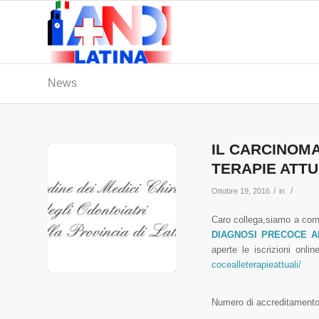
News
IL CARCINOM
TERAPIE ATTU
/
/
Ottobre 19, 2016
in
Caro collega,
siamo a comu
DIAGNOSI PRECOCE A
aperte le iscrizioni onli
cocealleterapieattuali/
Numero di accreditament