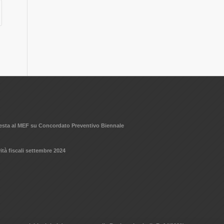
hiesta al MEF su Concordato Preventivo Biennale
ità fiscali settembre 2024