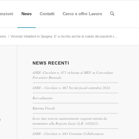
enzioni
News
Contatti
Cerco e offro Lavoro
ews
/
Vicenda Vitaldent in Spagna. E’ a rischio anche la salute dei pazienti c...
NEWS RECENTI
ANDI -Circolare n. 071 richiesta al MEF su Concordato
Preventivo Biennale
ANDI – Circolare n. 067 Novità fiscali settembre 2024
i
Ravvedimento
Riforma Fiscale
Invio Atto notorio mantenimento requisiti minimi da
e
trasmettere alla Regione Lazio (L.R. 14/2021)
ANDI – Circolare n. 093 Contratto Collaboratore