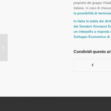
proprietà del gruppo Vital
italiane, in caso di chius
la possibilità di termina
In Italia la tutela dei di
dai Senatori
Giovanni Ed
un interpello a risposta 
Sviluppo Economico di in
Nasce SaluteMia, la
sanità integrativa per
medici e dentisti.
Condividi questo ar
Possibile iscriversi...