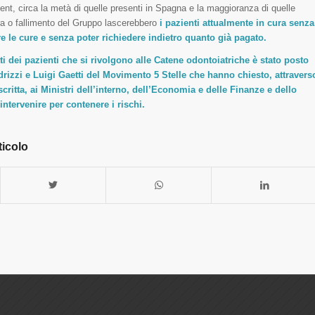
dent, circa la metà di quelle presenti in Spagna e la maggioranza di quelle
ura o fallimento del Gruppo lascerebbero
i pazienti attualmente in cura senza
re le cure e senza poter richiedere indietro quanto già pagato.
ritti dei pazienti che si rivolgono alle Catene odontoiatriche è stato posto
rizzi
e
Luigi Gaett
i del Movimento 5 Stelle che hanno chiesto, attravers
scritta, ai Ministri dell’interno, dell’Economia e delle Finanze e dello
tervenire per contenere i rischi.
ticolo