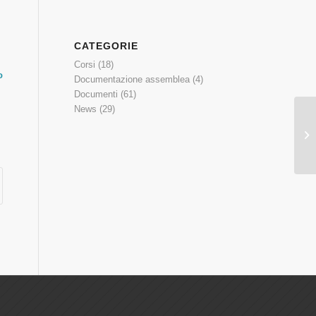
CATEGORIE
Corsi
(18)
o
Documentazione assemblea
(4)
Documenti
(61)
News
(29)