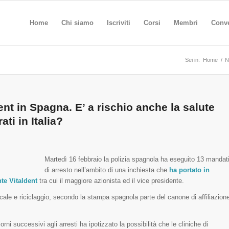
Home
Chi siamo
Iscriviti
Corsi
Membri
Conv
Sei in:
Home
/
N
nt in Spagna. E’ a rischio anche la salute
ati in Italia?
Martedì 16 febbraio la polizia spagnola ha eseguito 13 mandat
di arresto nell’ambito di una inchiesta che
ha portato in
nte Vitaldent
tra cui il maggiore azionista ed il vice presidente.
cale e riciclaggio, secondo la stampa spagnola parte del canone di affiliazion
ni successivi agli arresti ha ipotizzato la possibilità che le cliniche di