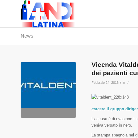
News
Vicenda Vitalde
dei pazienti cur
/
/
Febbraio 24, 2016
in
carcere il gruppo dirige
L’accusa è di evasione fis
veniva versato in nero.
La stampa spagnola nei gior