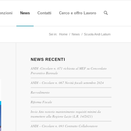
enzioni
News
Contatti
Cerco e offro Lavoro
Sei in:
Home
/
News
/
Scuola Andi Latium
NEWS RECENTI
ANDI -Circolare n. 071 richiesta al MEF su Concordato
Preventivo Biennale
ANDI – Circolare n. 067 Novità fiscali settembre 2024
Ravvedimento
Riforma Fiscale
Invio Atto notorio mantenimento requisiti minimi da
trasmettere alla Regione Lazio (L.R. 14/2021)
ANDI – Circolare n. 093 Contratto Collaboratore