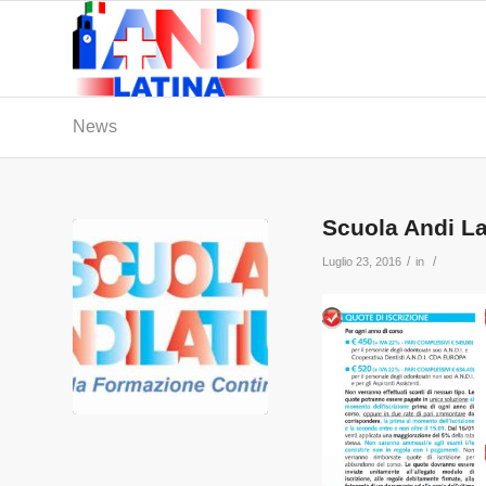
News
Scuola Andi L
/
/
Luglio 23, 2016
in