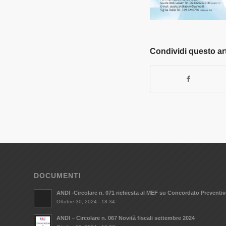
Condividi questo ar
DOCUMENTI
ANDI -Circolare n. 071 richiesta al MEF su Concordato Preventi
Ottobre 30, 2024 - 18:34
ANDI – Circolare n. 067 Novità fiscali settembre 2024