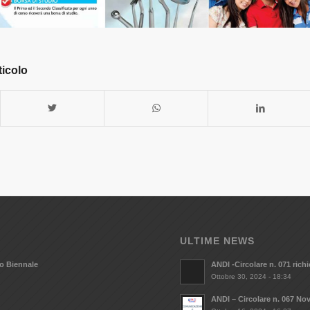
ticolo
ULTIME NEWS
vo Biennale
ANDI -Circolare n. 071 ric
Ottobre 30, 2024 - 18:34
ANDI – Circolare n. 067 Nov