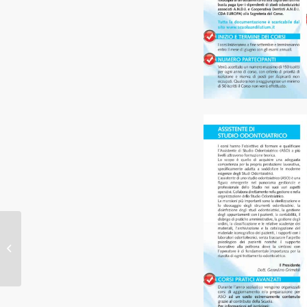
Accesso al credito,
Confprofessioni
sottoscrive Protocollo
con il Dipartimento...